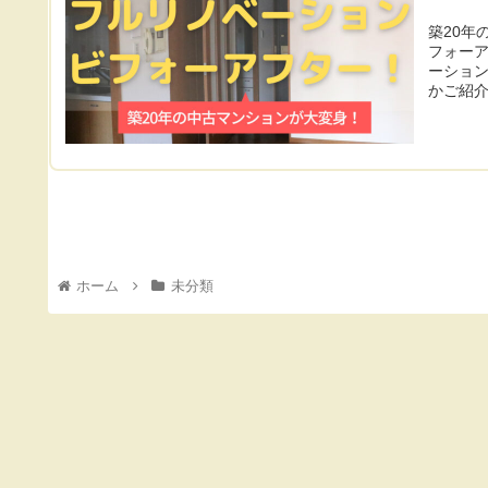
築20年
フォー
ーショ
かご紹
ホーム
未分類